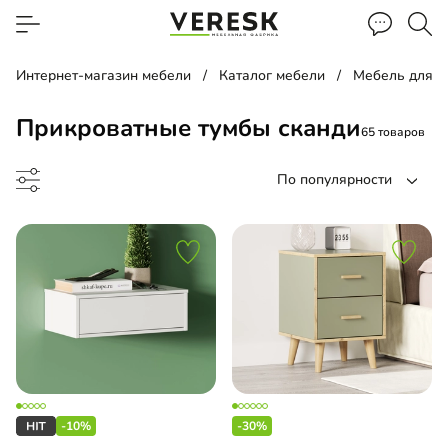
Интернет-магазин мебели
Каталог мебели
Мебель для с
Прикроватные тумбы сканди
65 товаров
По популярности
а прикроватная
есная тумба
-10%
-30%