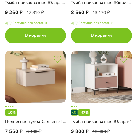
Тумба прикроватная Юлара-3Н
Тумба прикроватная Эйприл-1
9 260
8 560
17 810
13 170
Доступно для доставки
Доступно для доставки
В корзину
В корзину
-10%
-47%
Подвесная тумба Салленс-1 Премиум
Тумба прикроватная Юлара-1
7 560
9 800
8 400
18 490