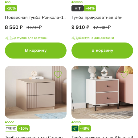
-10%
-44%
Подвесная тумба Ронкола-1.1
Тумба прикроватная Эйн
8 560
9 910
9 510
17 700
Доступно для доставки
Доступно для доставки
В корзину
В корзину
-10%
-48%
Тумба прикроватная Санторини Лайф
Тумба прикроватная Юлара-3