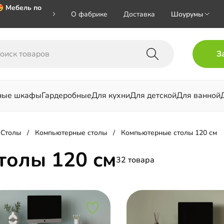
 Мебель по
О фабрике
Доставка
Шоурумы
 🎁🎁🎁 при
З
хал на номер
ные шкафы
Гардеробные
Для кухни
Для детской
Для ванной
льни
Столы
Компьютерные столы
Компьютерные столы 120 см
толы 120 см
32 товара