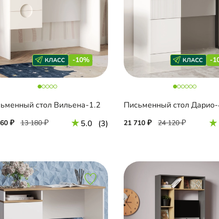
-10%
-1
ьменный стол Вильена-1.2
Письменный стол Дарио-
860
13 180
5.0
(3)
21 710
24 120