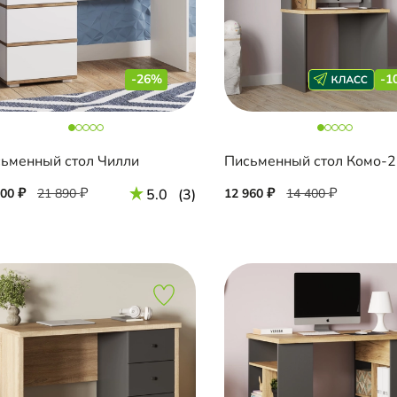
-26%
-1
ьменный стол Чилли
Письменный стол Комо-2
200
21 890
5.0
(3)
12 960
14 400