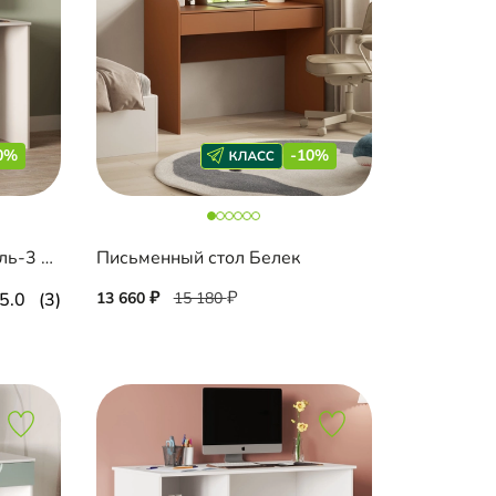
0%
-10%
Письменный стол Шармель-3 Лайф
Письменный стол Белек
5.0
(3)
13 660
15 180