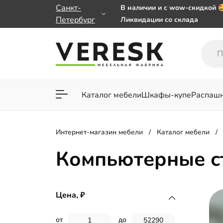
Санкт-
В наличии и с wow-скидкой 
Петербург
Ликвидации со склада
Мебель на заказ. Выбирайте
заказе от 50 000 ₽
Важно! Наш Whatsapp перее
+79101813475 💌
Каталог мебели
Шкафы-купе
Распаш
Для гостиной
Для спа
Интернет-магазин мебели
Каталог мебели
Компьютерные с
Цена,
от
до