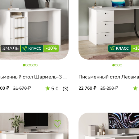
-10%
-1
Письменный стол Шармель-3 Лайф Эмаль
Письменный стол Лесам
500
21 670
5.0
(3)
22 760
25 290