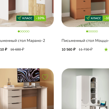
-10%
-1
ьменный стол Марано-2
Письменный стол Моццо
010
16 680
10 560
11 730