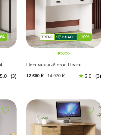
0%
-10%
4
Письменный стол Пратс
5.0
(3)
12 660
14 070
5.0
(3)