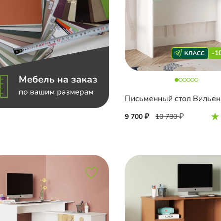
-1
Письменный стол Вильен
9 700
10 780