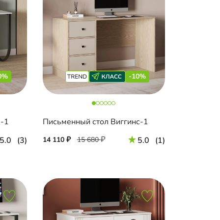
0%
-10%
а-1
Письменный стол Виггинс-1
5.0
(3)
14 110
15 680
5.0
(1)