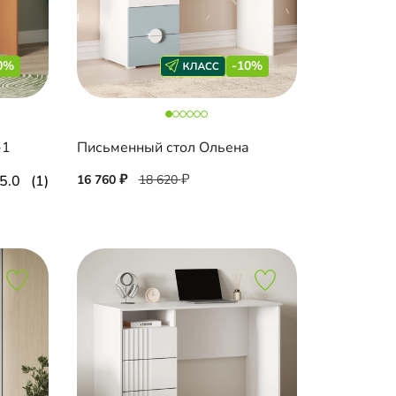
0%
-10%
-1
Письменный стол Ольена
5.0
(1)
16 760
18 620