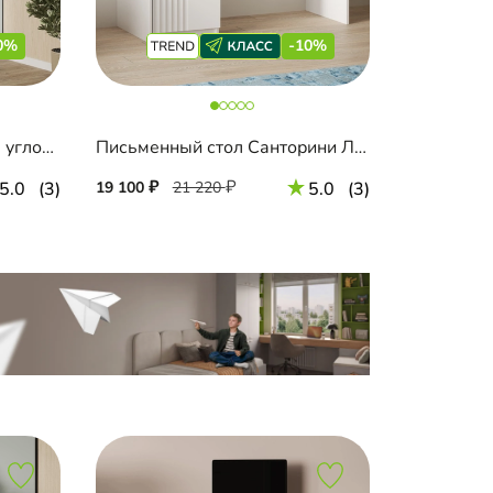
0%
-10%
Письменный стол Лесама угловой
Письменный стол Санторини Лайф
5.0
(3)
19 100
21 220
5.0
(3)