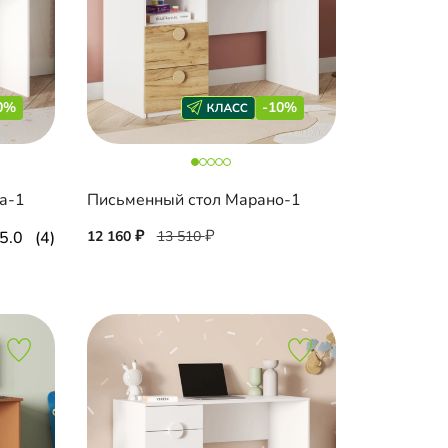
0%
-10%
а-1
Письменный стол Марано-1
5.0
(4)
12 160
13 510