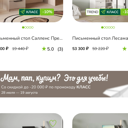
-10%
-1
Письменный стол Салленс Премиум
500
19 440
5.0
(3)
53 300
59 220