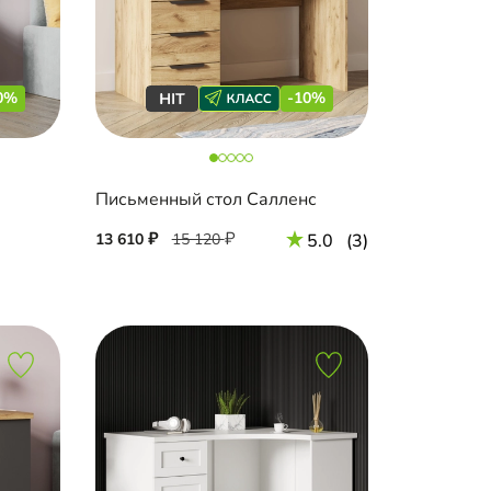
0%
-10%
Письменный стол Салленс
13 610
15 120
5.0
(3)