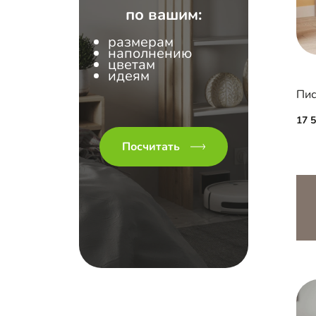
по вашим:
размерам
наполнению
цветам
идеям
17 
Посчитать