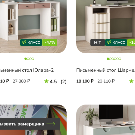
-47%
-1
ьменный стол Юлара-2
510
27 380
4.5
(2)
18 100
20 110