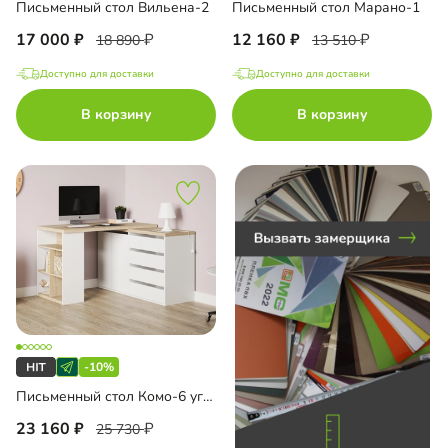
Письменный стол Вильена-2
Письменный стол Марано-1
17 000
12 160
18 890
13 510
Доступно для доставки
Доступно для доставки
до
В корзину
В корзину
до
до
-10%
до
Письменный стол Комо-6 угловой
23 160
25 730