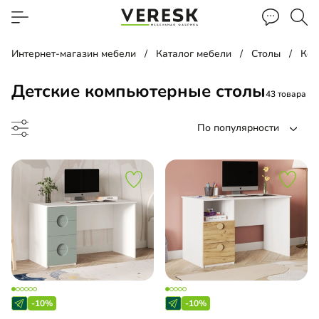
Интернет-магазин мебели
Каталог мебели
Столы
Ком
Детские компьютерные столы
43 товара
По популярности
менный стол
чая зона
-10%
-10%
лект в детскую