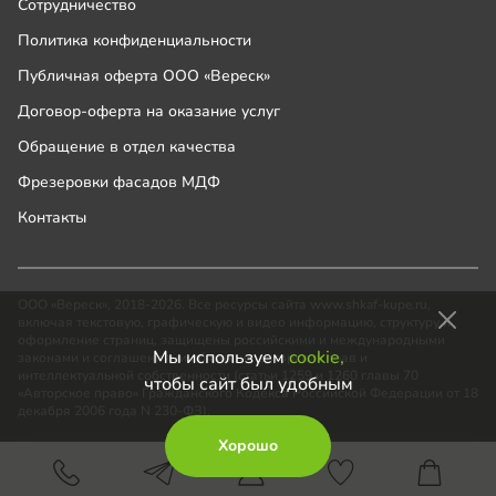
Сотрудничество
Политика конфиденциальности
Публичная оферта ООО «Вереск»
Договор-оферта на оказание услуг
Обращение в отдел качества
Фрезеровки фасадов МДФ
Контакты
ООО «Вереск», 2018-2026. Все ресурсы сайта www.shkaf-kupe.ru,
включая текстовую, графическую и видео информацию, структуру и
оформление страниц, защищены российскими и международными
Мы используем
cookie,
законами и соглашениями об охране авторских прав и
интеллектуальной собственности (статьи 1259 и 1260 главы 70
чтобы сайт был удобным
«Авторское право» Гражданского Кодекса Российской Федерации от 18
декабря 2006 года N 230-ФЗ).
Хорошо