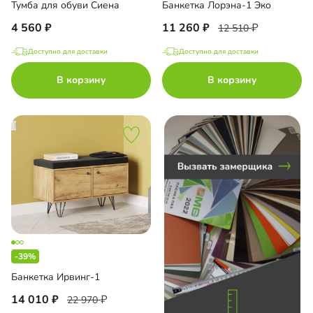
Тумба для обуви Сиена
Банкетка Лорэна-1 Эко
до
4 560
11 260
12 510
Доступно для доставки
Доступно для доставки
В корзину
В корзину
до
до
до
-39%
Банкетка Ирвинг-1
14 010
22 970