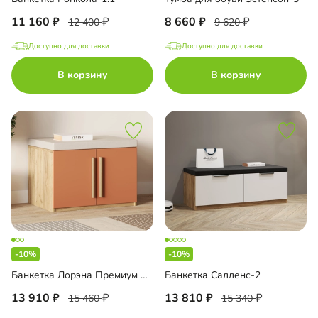
11 160
8 660
12 400
9 620
Доступно для доставки
Доступно для доставки
В корзину
В корзину
-10%
-10%
Банкетка Лорэна Премиум Эко
Банкетка Салленс-2
13 910
13 810
15 460
15 340