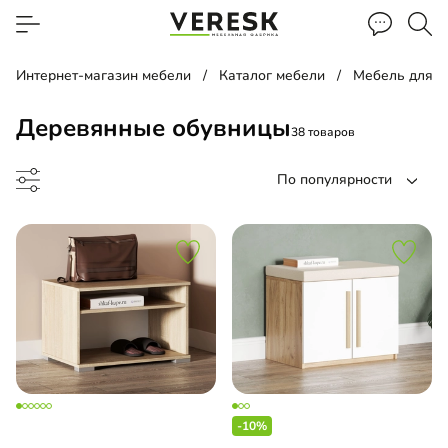
Интернет-магазин мебели
Каталог мебели
Мебель для 
Деревянные обувницы
38 товаров
По популярности
етка
а для обуви
-10%