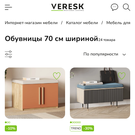
Интернет-магазин мебели
Каталог мебели
Мебель для 
Обувницы 70 см шириной
24 товара
По популярности
етка
а для обуви
-10%
-30%