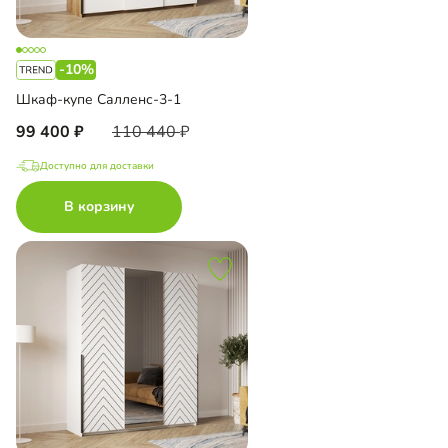
-10%
Шкаф-купе Салленс-3-1
99 400
110 440
Доступно для доставки
В корзину