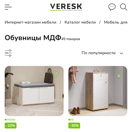
Интернет-магазин мебели
Каталог мебели
Мебель для 
Обувницы МДФ
45 товаров
По популярности
етка
а для обуви
-10%
-30%