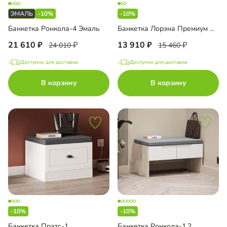
-10%
-10%
Банкетка Ронкола-4 Эмаль
Банкетка Лорэна Премиум Эко
21 610
13 910
24 010
15 460
Доступно для доставки
Доступно для доставки
В корзину
В корзину
-10%
-10%
Банкетка Пратс-1
Банкетка Ронкола-1.2