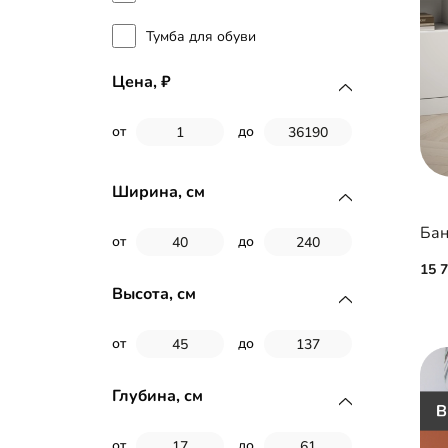
Тумба для обуви
Цена,
от
до
Ширина, см
Бан
от
до
15 
Высота, см
от
до
Глубина, см
от
до