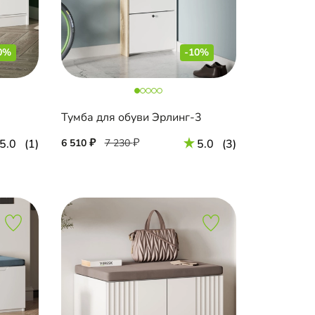
0%
-10%
Тумба для обуви Эрлинг-3
5.0
(1)
6 510
7 230
5.0
(3)