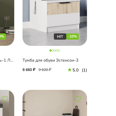
0%
-10%
Тумба для обуви Шармель-1 Лайф
Тумба для обуви Эстенсон-3
8 660
9 620
5.0
(1)