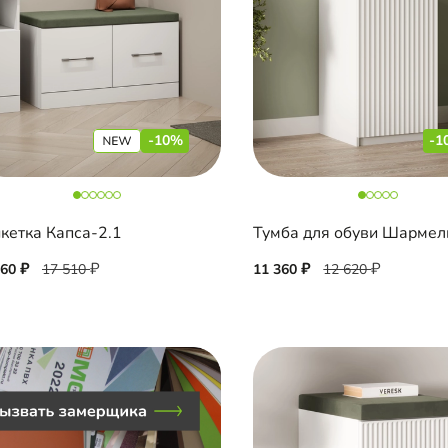
-10%
-1
кетка Капса-2.1
760
17 510
11 360
12 620