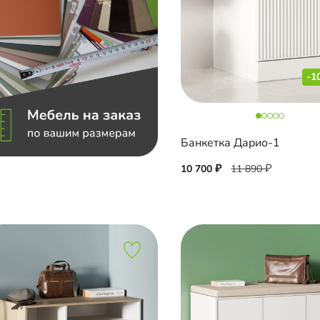
-1
Банкетка Дарио-1
10 700
11 890