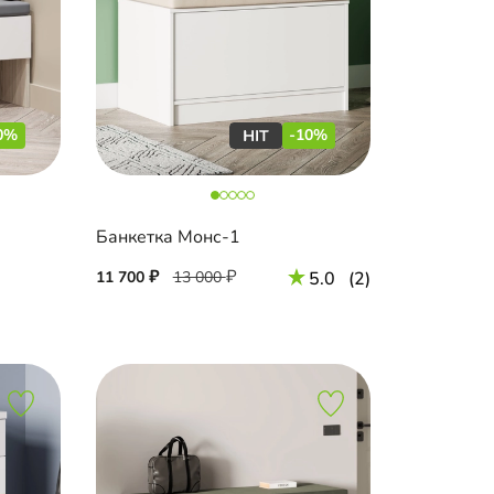
0%
-10%
Банкетка Монс-1
11 700
13 000
5.0
(2)