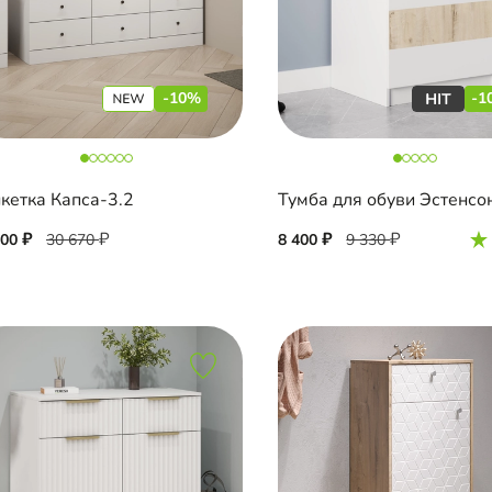
-10%
-1
кетка Капса-3.2
Тумба для обуви Эстенсо
600
30 670
8 400
9 330