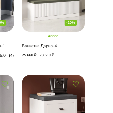
0%
-10%
н-1
Банкетка Дарио-4
5.0
(4)
25 660
28 510