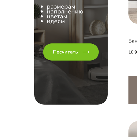
размерам
наполнению
цветам
идеям
Бан
Посчитать
10 