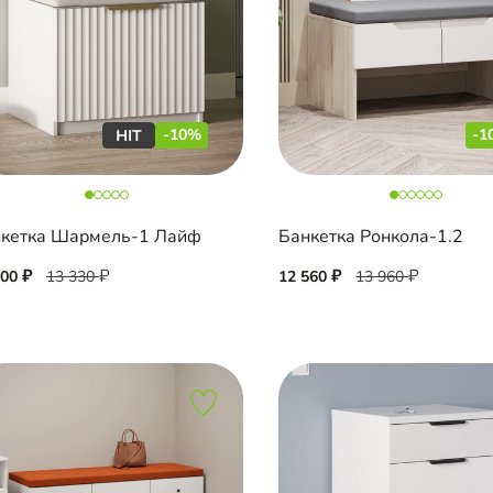
-10%
-1
кетка Шармель-1 Лайф
Банкетка Ронкола-1.2
000
13 330
12 560
13 960