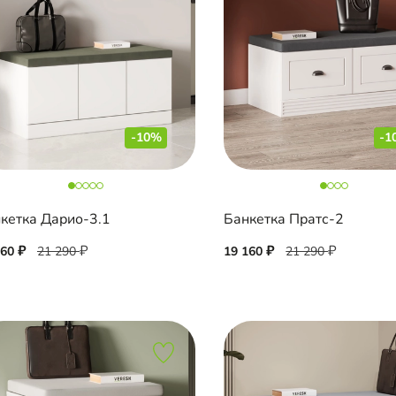
-10%
-1
кетка Дарио-3.1
Банкетка Пратс-2
160
21 290
19 160
21 290