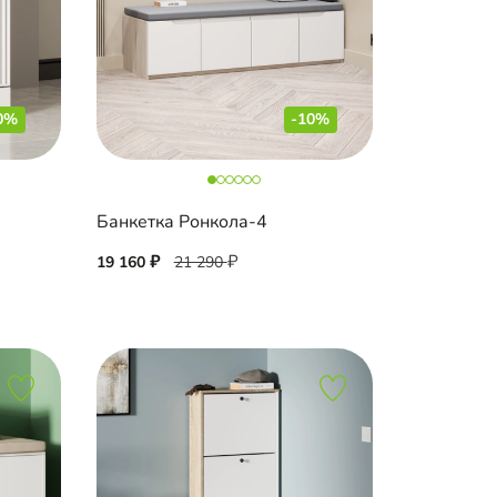
0%
-10%
Банкетка Ронкола-4
19 160
21 290