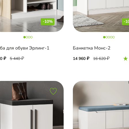
-10%
-1
ба для обуви Эрлинг-1
Банкетка Монс-2
00
5 440
14 960
16 620