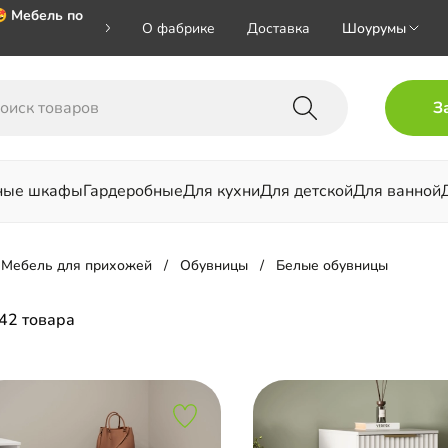
 Мебель по
О фабрике
Доставка
Шоурумы
 🎁🎁🎁 при
З
хал на номер
ные шкафы
Гардеробные
Для кухни
Для детской
Для ванной
льни
Мебель для прихожей
Обувницы
Белые обувницы
42 товара