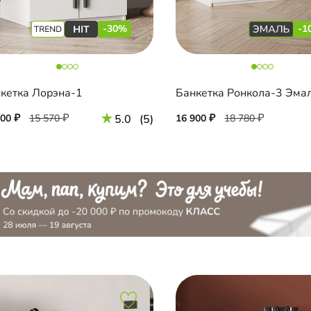
-30%
-1
кетка Лорэна-1
Банкетка Ронкола-3 Эма
900
15 570
5.0
(5)
16 900
18 780