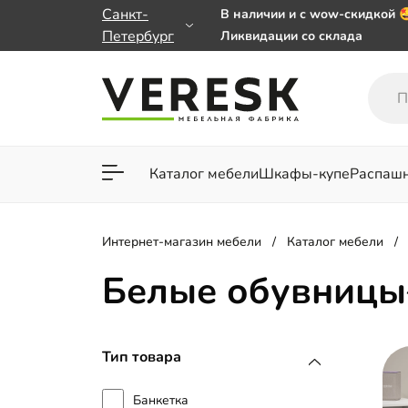
Санкт-
В наличии и с wow-скидкой 
Петербург
Ликвидации со склада
Мебель на заказ. Выбирайте
заказе от 50 000 ₽
Важно! Наш Whatsapp перее
+79101813475 💌
Каталог мебели
Шкафы-купе
Распаш
Для гостиной
Для спа
Интернет-магазин мебели
Каталог мебели
Белые обувницы
Тип товара
Банкетка