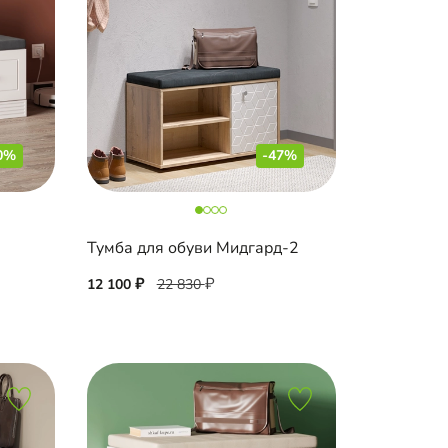
0%
-47%
Тумба для обуви Мидгард-2
12 100
22 830