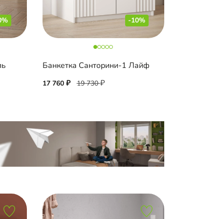
0%
-10%
ль
Банкетка Санторини-1 Лайф
17 760
19 730