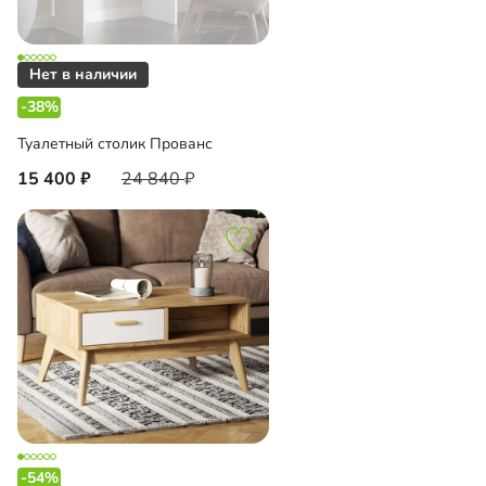
-38%
Туалетный столик Прованс
15 400
24 840
-54%