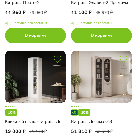
Витрина Пратс-2
Витрина Элавия-2 Премиум
44 960
41 100
49 960
45 670
Доступно для доставки
Доступно для доставки
В корзину
В корзину
-10%
-10%
Книжный шкаф-витрина Лестер-9-500 угловой
Витрина Лесама-2.3
19 000
51 810
21 110
57 570