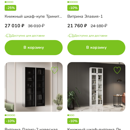
-25%
-10%
Книжный шкаф-купе Тринити-2-2 4 полки
Витрина Элавия-1
27 010
21 760
36 010
24 180
Доступно для доставки
Доступно для доставки
В корзину
В корзину
-10%
-10%
Витрина Дарио-2 навесная
Книжный шкаф-витрина Лестер-3+А4 с антресолью