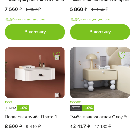
7 560
5 860
8 400
11 060
Доступно для доставки
Доступно для доставки
В корзину
В корзину
-10%
-10%
Подвесная тумба Пратс-1
Тумба прикроватная Флоу Эмаль
8 500
42 417
9 440
47 130