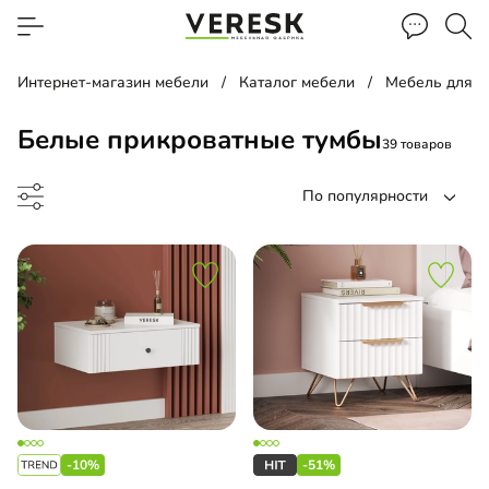
Интернет-магазин мебели
Каталог мебели
Мебель для с
Белые прикроватные тумбы
39 товаров
По популярности
а прикроватная
есная тумба
-10%
-51%