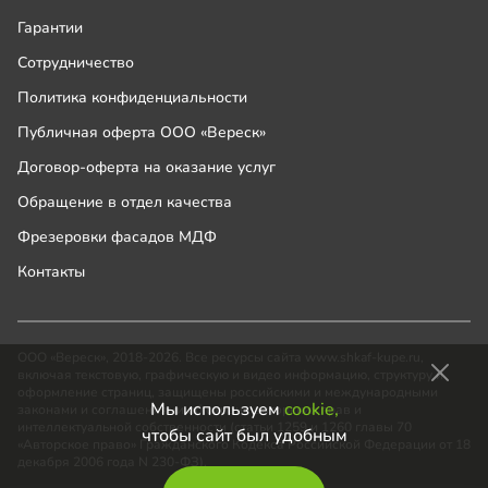
Гарантии
Сотрудничество
Политика конфиденциальности
Публичная оферта ООО «Вереск»
Договор-оферта на оказание услуг
Обращение в отдел качества
Фрезеровки фасадов МДФ
Контакты
ООО «Вереск», 2018-2026. Все ресурсы сайта www.shkaf-kupe.ru,
включая текстовую, графическую и видео информацию, структуру и
оформление страниц, защищены российскими и международными
Мы используем
cookie,
законами и соглашениями об охране авторских прав и
интеллектуальной собственности (статьи 1259 и 1260 главы 70
чтобы сайт был удобным
«Авторское право» Гражданского Кодекса Российской Федерации от 18
декабря 2006 года N 230-ФЗ).