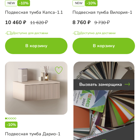
-10%
-10%
есная тумба
Подвесная тумба Капса-1.1
Подвесная тумба Вилория-1
10 460
8 760
11 620
9 730
Доступно для доставки
Доступно для доставки
до
В корзину
В корзину
до
до
-10%
до
Подвесная тумба Дарио-1