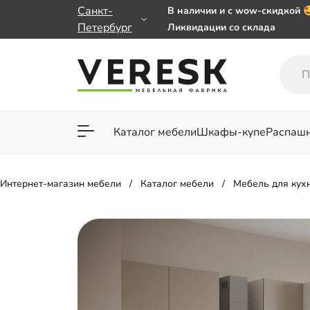
Санкт-
В наличии и с wow-скидкой 
Петербург
Ликвидации со склада
Мебель на заказ. Выбирайте
заказе от 50 000 ₽
Важно! Наш Whatsapp перее
+79101813475 💌
Каталог мебели
Шкафы-купе
Распаш
Для гостиной
Для спа
Интернет-магазин мебели
Каталог мебели
Мебель для кух