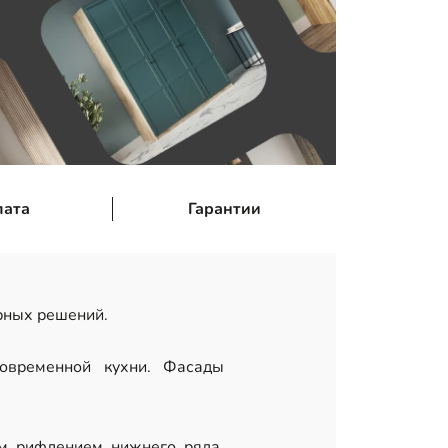
лата
Гарантии
рных решений.
овременной кухни. Фасады
м рифлением нижнего ряда.