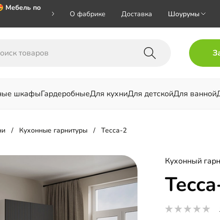
 Мебель по
О фабрике
Доставка
Шоурумы
 🎁🎁🎁 при
З
хал на номер
ные шкафы
Гардеробные
Для кухни
Для детской
Для ванной
льни
ни
Кухонные гарнитуры
Тесса-2
Кухонный гарн
Тесса