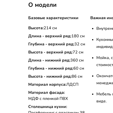
О модели
Базовые характеристики
Важная ин
Высота:
214 см
Внутрен
Длина - верхний ряд:
180 см
Кухонны
Глубина - верхний ряд:
32 см
индивид
Высота - верхний ряд:
72 см
Мойка, с
Длина - нижний ряд:
360 см
стоимост
Глубина - нижний ряд:
60 см
Окончат
Высота - нижний ряд:
86 см
менедже
Материал корпуса:
ЛДСП
Материал фасада:
Мебель 
МДФ с пленкой ПВХ
виде.
Столешница кухни:
Постформинг с пластиком 38