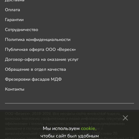
Оплата
Гарантии
Сотрудничество
Политика конфиденциальности
Публичная оферта ООО «Вереск»
Договор-оферта на оказание услуг
Обращение в отдел качества
Фрезеровки фасадов МДФ
Контакты
ООО «Вереск», 2018-2026. Все ресурсы сайта www.shkaf-kupe.ru,
включая текстовую, графическую и видео информацию, структуру и
оформление страниц, защищены российскими и международными
Мы используем
cookie,
законами и соглашениями об охране авторских прав и
интеллектуальной собственности (статьи 1259 и 1260 главы 70
чтобы сайт был удобным
«Авторское право» Гражданского Кодекса Российской Федерации от 18