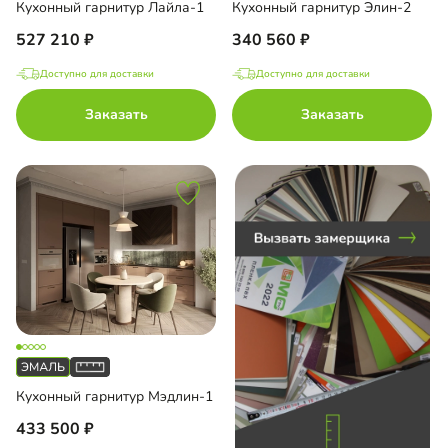
Кухонный гарнитур Лайла-1
Кухонный гарнитур Элин-2
до
527 210
340 560
Доступно для доставки
Доступно для доставки
 AGT
Заказать
Заказать
П
с глянцевой пленкой ПВХ
с матовой пленкой ПВХ
со шпоном
с пленкой ПВХ
с эмалью
Кухонный гарнитур Мэдлин-1
433 500