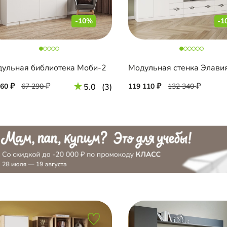
-10%
-1
ульная библиотека Моби-2
Модульная стенка Элави
560
67 290
5.0
(3)
119 110
132 340