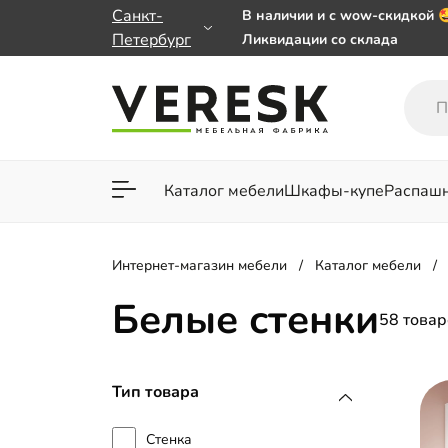
Санкт-
В наличии и с wow-скидкой 
Петербург
Ликвидации со склада
Мебель на заказ. Выбирайте
заказе от 50 000 ₽
Важно! Наш Whatsapp перее
+79101813475 💌
Каталог мебели
Шкафы-купе
Распаш
Для гостиной
Для спа
Интернет-магазин мебели
Каталог мебели
Белые стенки
58 товар
Тип товара
Стенка