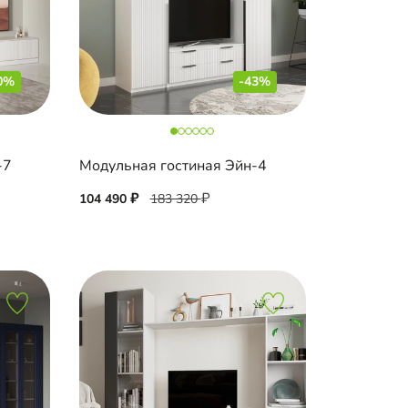
0%
-43%
-7
Модульная гостиная Эйн-4
104 490
183 320