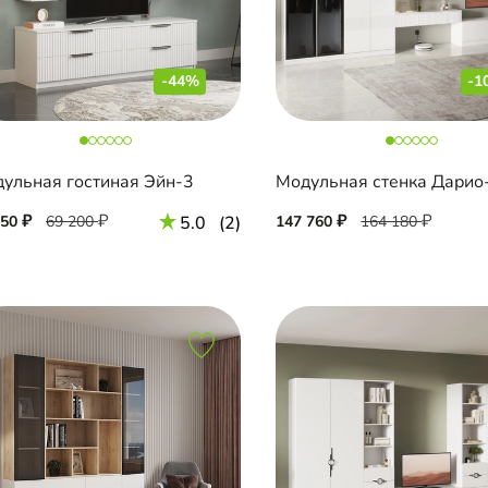
-44%
-1
ульная гостиная Эйн-3
Модульная стенка Дарио
750
69 200
5.0
(2)
147 760
164 180