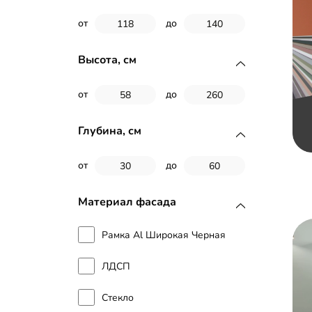
от
до
Высота, см
от
до
Глубина, см
от
до
Материал фасада
Рамка Al Широкая Черная
ЛДСП
Стекло