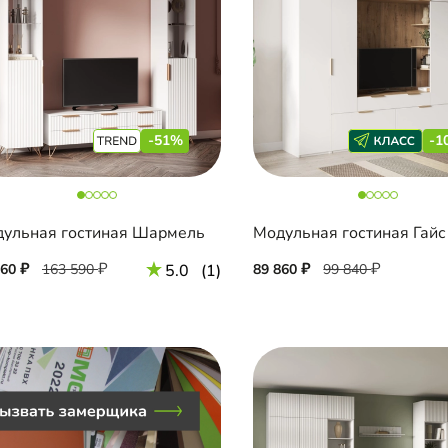
-51%
-1
ульная гостиная Шармель
Модульная гостиная Гайс
160
163 590
5.0
(1)
89 860
99 840