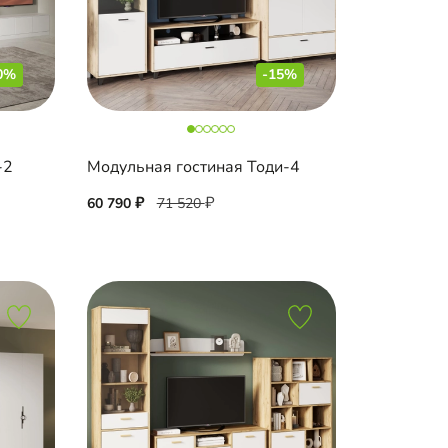
0%
-15%
-2
Модульная гостиная Тоди-4
60 790
71 520