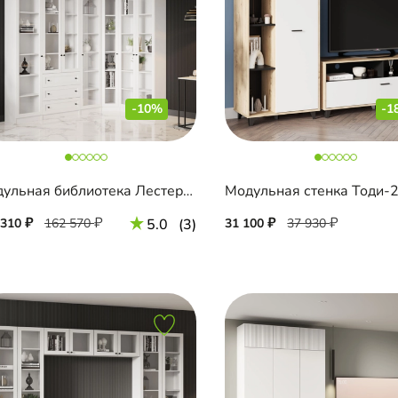
-10%
-1
Модульная библиотека Лестер-4
Модульная стенка Тоди-
 310
162 570
5.0
(3)
31 100
37 930