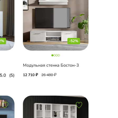
2%
-52%
Модульная стенка Бостон-3
5.0
(5)
12 710
26 480