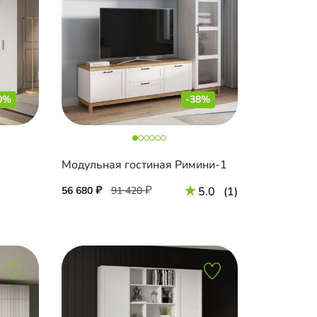
0%
-38%
Модульная гостиная Римини-1
56 680
91 420
5.0
(1)