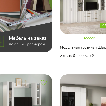
-1
201 210
223 570