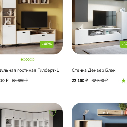
-40%
-3
ульная гостиная Гилберт-1
Стенка Денвер Блэк
210
68 680
22 160
32 590