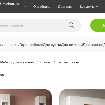
 Мебель по
О фабрике
Доставка
Шоурумы
 🎁🎁🎁 при
З
хал на номер
ные шкафы
Гардеробные
Для кухни
Для детской
Для ванной
льни
Мебель для гостиной
Стенки
Белые стенки
ов