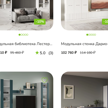
-10%
-1
Модульная библиотека Лестер-12
Модульная стенка Дарио
910
95 460
5.0
(3)
102 760
114 180