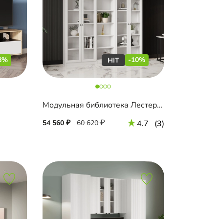
8%
-10%
2
Модульная библиотека Лестер-10
54 560
60 620
4.7
(3)