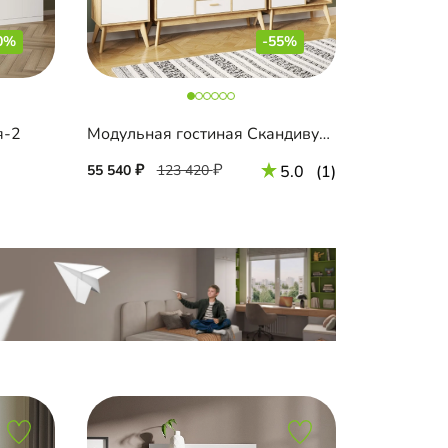
0%
-55%
я-2
Модульная гостиная Скандивуд-2
55 540
123 420
5.0
(1)