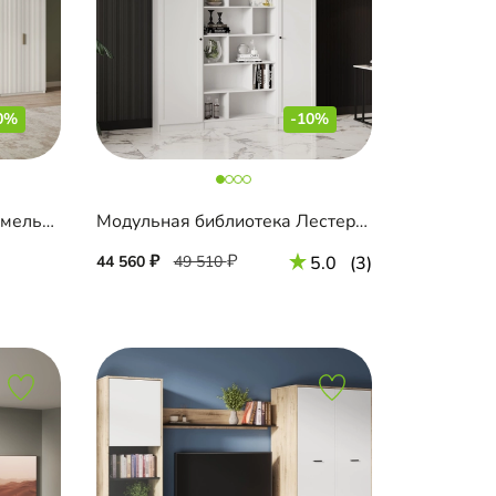
0%
-10%
Модульная гостиная Шармель-3 Лайф
Модульная библиотека Лестер-6
44 560
49 510
5.0
(3)