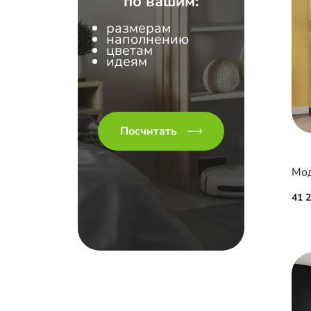
по вашим:
размерам
наполнению
цветам
идеям
Посчитать
Мод
41 