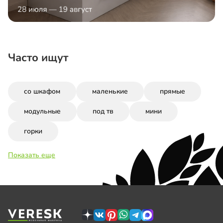
Часто ищут
со шкафом
маленькие
прямые
модульные
под тв
мини
горки
Показать еще