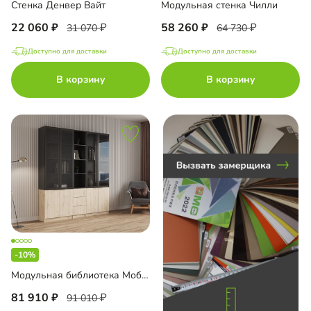
Стенка Денвер Вайт
Модульная стенка Чилли
22 060
58 260
31 070
64 730
Доступно для доставки
Доступно для доставки
до
В корзину
В корзину
до
до
-10%
до
Модульная библиотека Моби-4
81 910
91 010