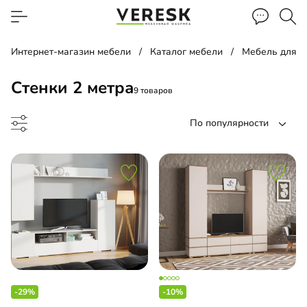
Интернет-магазин мебели
Каталог мебели
Мебель для г
Стенки 2 метра
9 товаров
По популярности
ка
льная библиотека
-29%
-10%
льная стенка