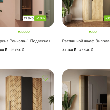
-10%
-3
рина Ронкола-1 Подвесная
Распашной шкаф Эйприл
300
25 890
31 160
47 940