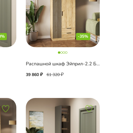
0%
-35%
Распашной шкаф Эйприл-2.2 Блэк
39 860
61 320