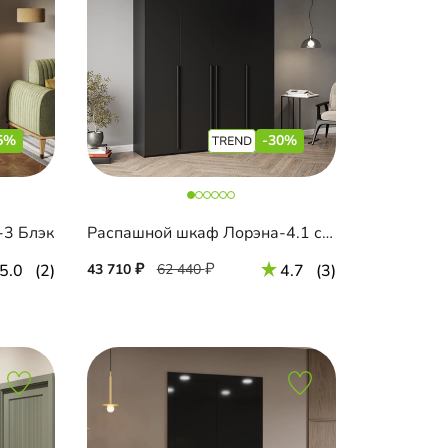
5%
-30%
-3 Блэк
Распашной шкаф Лорэна-4.1 с антресолью
5.0
(2)
43 710
62 440
4.7
(3)