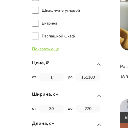
Шкаф-купе угловой
Витрина
Распашной шкаф
Показать еще
Шкаф-купе встроенный
Встроенный распашной шкаф
Цена,
Распашной шкаф угловой
18 
от
до
Шкаф в ванную комнату
Ширина, см
от
до
Длина, см