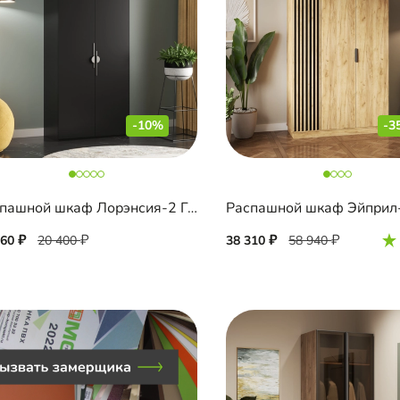
-10%
-3
Распашной шкаф Лорэнсия-2 Графит
Распашной шкаф Эйприл
360
20 400
38 310
58 940