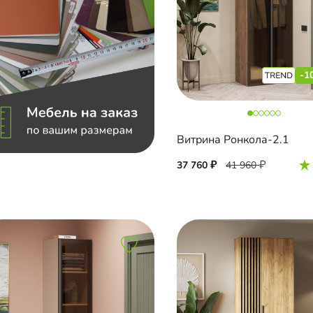
-1
Витрина Ронкола-2.1
37 760
41 960