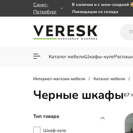
Санкт-
В наличии и с wow-скидкой 
Петербург
Ликвидации со склада
Мебель на заказ. Выбирайте
заказе от 50 000 ₽
Важно! Наш Whatsapp перее
+79101813475 💌
Каталог мебели
Шкафы-купе
Распаш
Для гостиной
Для спа
Интернет-магазин мебели
Каталог мебели
Черные шкафы
67 
Тип товара
Шкаф-купе