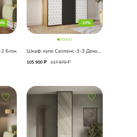
5%
-10%
-2 Блэк
Шкаф-купе Салленс-3-3 Декор 2
105 900
117 670