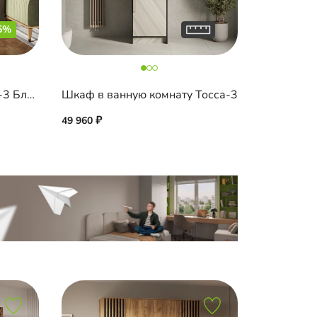
5%
Распашной шкаф Эйприл-3 Блэк с зеркалом
Шкаф в ванную комнату Тосса-3
49 960