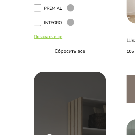
PREMIAL
INTEGRO
Показать еще
Hettich Top Line
Сбросить все
105
Versal
Распашные двери