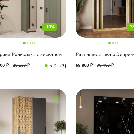
-10%
-3
рина Ронкола-1 с зеркалом
600
25 110
5.0
(3)
58 800
90 460