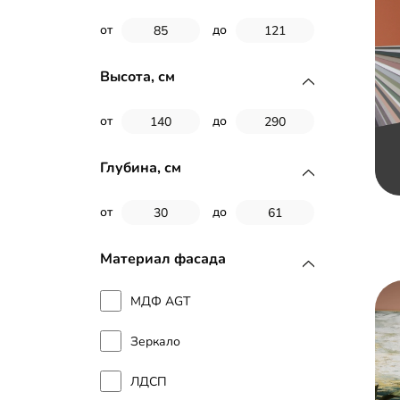
от
до
Высота, см
от
до
Глубина, см
от
до
Материал фасада
МДФ AGT
Зеркало
ЛДСП