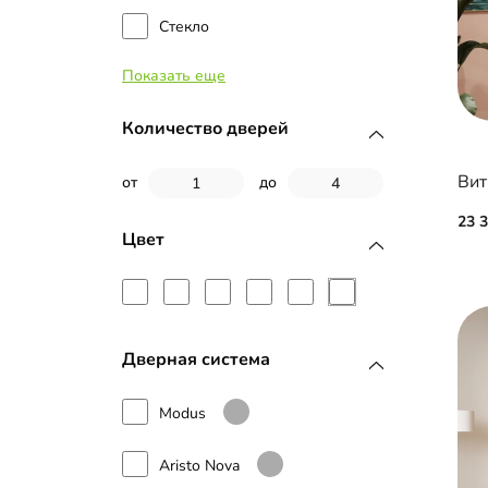
Стекло
Показать еще
МДФ с пленкой ПВХ
Планки МДФ
Количество дверей
Стекло с пленкой Oracal
Вит
от
до
23 
Фотопечать
Цвет
Профиль Firmax
Дверная система
Modus
Aristo Nova