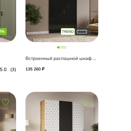
0%
Встроенный распашной шкаф Тино-2-4
5.0
(3)
135 260