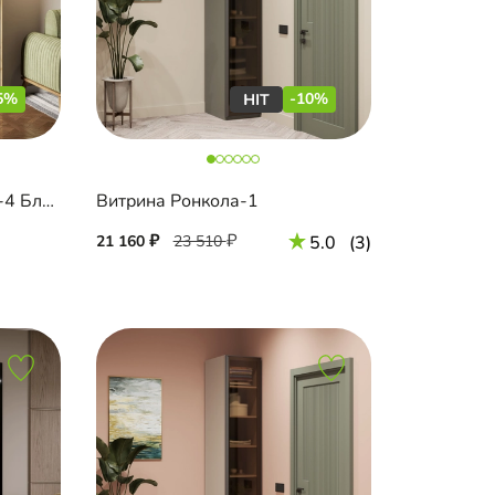
5%
-10%
Распашной шкаф Эйприл-4 Блэк с зеркалом
Витрина Ронкола-1
21 160
23 510
5.0
(3)