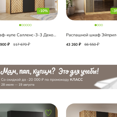
-10%
-3
Шкаф-купе Салленс-3-3 Декор 1
 900
117 670
43 260
66 550