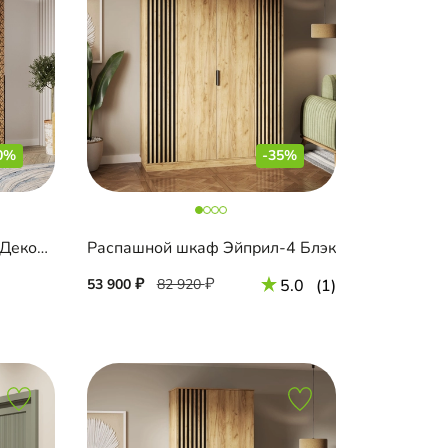
0%
-35%
Шкаф-купе Салленс-3-3 Декор 3
Распашной шкаф Эйприл-4 Блэк
53 900
82 920
5.0
(1)