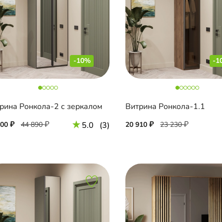
-10%
-1
рина Ронкола-2 с зеркалом
Витрина Ронкола-1.1
400
44 890
5.0
(3)
20 910
23 230