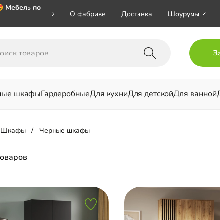
 Мебель по
О фабрике
Доставка
Шоурумы
 🎁🎁🎁 при
З
хал на номер
ные шкафы
Гардеробные
Для кухни
Для детской
Для ванной
льни
Шкафы
Черные шкафы
товаров