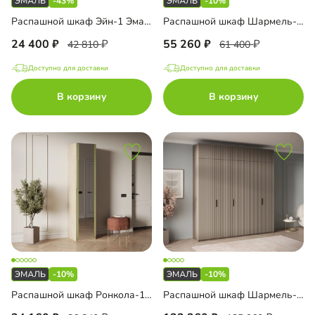
-43%
-10%
Распашной шкаф Эйн-1 Эмаль Декор 2
Распашной шкаф Шармель-3 Лайф Эмаль
24 400
55 260
42 810
61 400
Доступно для доставки
Доступно для доставки
В корзину
В корзину
-10%
-10%
Распашной шкаф Ронкола-1 Эмаль с зеркалом
Распашной шкаф Шармель-5 Лайф Эмаль с антресолью