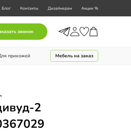
Блог
Контакты
Дизайнерам
Акции %
аказать звонок
Для прихожей
Мебель на заказ
л
дивуд-2
0367029