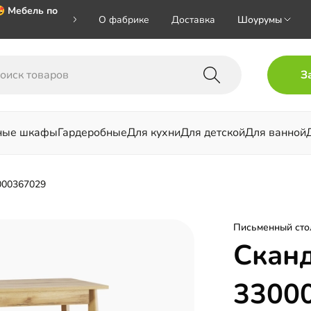
 Мебель по
О фабрике
Доставка
Шоурумы
 🎁🎁🎁 при
З
хал на номер
ные шкафы
Гардеробные
Для кухни
Для детской
Для ванной
льни
000367029
Письменный сто
Скан
3300