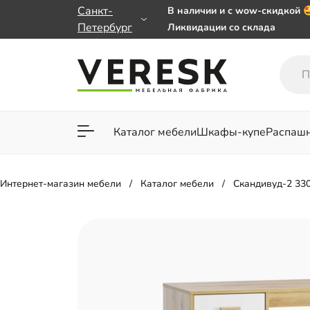
Санкт-
В наличии и с wow-скидкой 
Петербург
Ликвидации со склада
Мебель на заказ. Выбирайте
заказе от 50 000 ₽
Важно! Наш Whatsapp перее
+79101813475 💌
Каталог мебели
Шкафы-купе
Распаш
Для гостиной
Для спа
Интернет-магазин мебели
Каталог мебели
Скандивуд-2 33