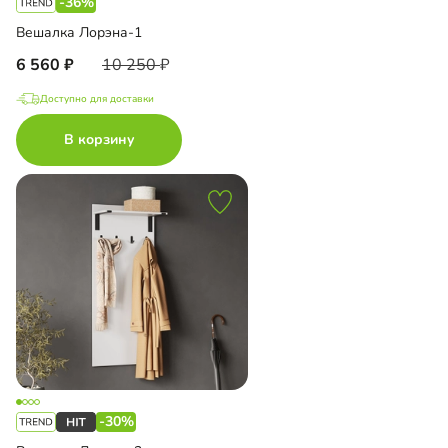
-36%
Вешалка Лорэна-1
6 560
10 250
Доступно для доставки
В корзину
-30%