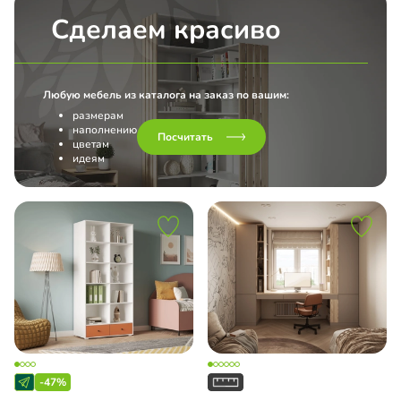
Сделаем красиво
ка МДФ
ло с пленкой Oracal
Любую мебель из каталога на заказ по вашим:
П
размерам
наполнению
Посчитать
цветам
идеям
педическое разборное
до
ашные двери
-47%