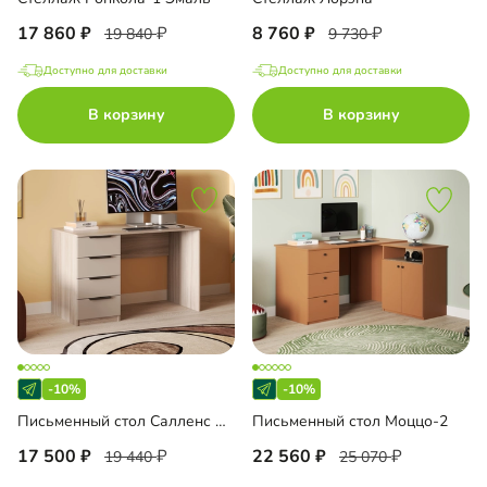
17 860
8 760
19 840
9 730
Доступно для доставки
Доступно для доставки
В корзину
В корзину
-10%
-10%
Письменный стол Салленс Премиум
Письменный стол Моццо-2
17 500
22 560
19 440
25 070