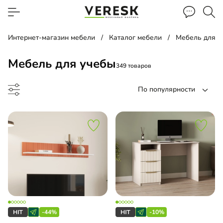
Интернет-магазин мебели
Каталог мебели
Мебель для д
Мебель для учебы
349 товаров
По популярности
лаж
а
-44%
-10%
менный стол