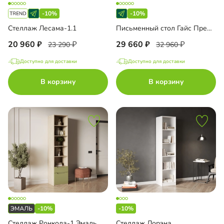
-10%
-10%
Стеллаж Лесама-1.1
Письменный стол Гайс Премиум
20 960
29 660
23 290
32 960
Доступно для доставки
Доступно для доставки
В корзину
В корзину
-10%
-10%
Стеллаж Ронкола-1 Эмаль
Стеллаж Лорэна