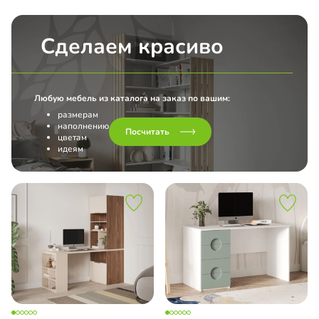
Сделаем красиво
Любую мебель из каталога на заказ по вашим:
размерам
наполнению
Посчитать
цветам
идеям