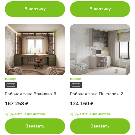
В корзину
В корзину
ло с пленкой Oracal
Рабочая зона Элайджо-6
Рабочая зона Пиколлия-2
167 258
124 160
Доступно для доставки
Доступно для доставки
Заказать
Заказать