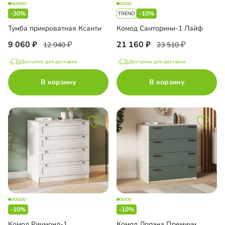
-30%
-10%
Тумба прикроватная Ксанти
Комод Санторини-1 Лайф
9 060
21 160
12 940
23 510
Доступно для доставки
Доступно для доставки
В корзину
В корзину
-10%
-10%
Комод Ричмонд-1
Комод Лорэна Премиум