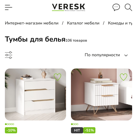
Интернет-магазин мебели
Каталог мебели
Комоды и тум
Тумбы для белья
106 товаров
По популярности
д
а прикроватная
-10%
-51%