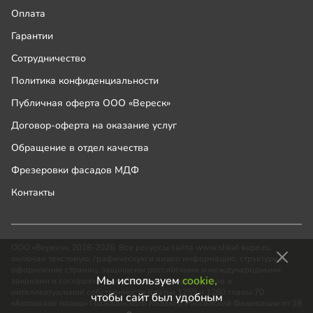
Оплата
Гарантии
Сотрудничество
Политика конфиденциальности
Публичная оферта ООО «Вереск»
Договор-оферта на оказание услуг
Обращение в отдел качества
Фрезеровки фасадов МДФ
Контакты
ООО «Вереск», 2018-2026. Все ресурсы сайта www.shkaf-kupe.ru,
включая текстовую, графическую и видео информацию, структуру и
оформление страниц, защищены российскими и международными
Мы используем
cookie,
законами и соглашениями об охране авторских прав и
интеллектуальной собственности (статьи 1259 и 1260 главы 70
чтобы сайт был удобным
«Авторское право» Гражданского Кодекса Российской Федерации от 18