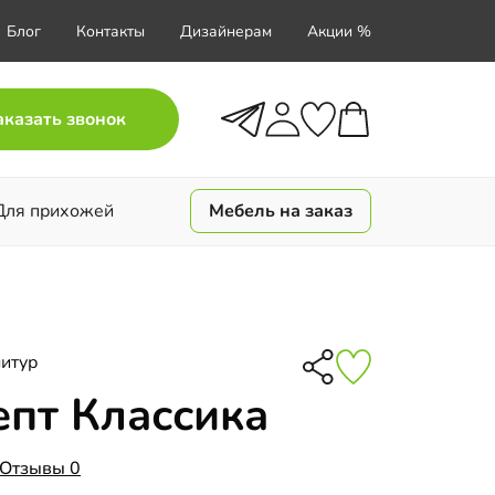
Блог
Контакты
Дизайнерам
Акции %
аказать звонок
Для прихожей
Мебель на заказ
итур
пт Классика
Отзывы 0