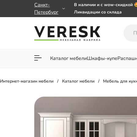
Санкт-
В наличии и с wow-скидкой 
Петербург
Ликвидации со склада
Мебель на заказ. Выбирайте
заказе от 50 000 ₽
Важно! Наш Whatsapp перее
+79101813475 💌
Каталог мебели
Шкафы-купе
Распаш
Для гостиной
Для спа
Интернет-магазин мебели
Каталог мебели
Мебель для кух