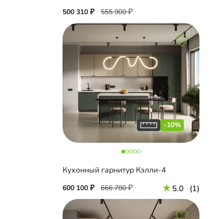
500 310
555 900
-10%
Кухонный гарнитур Кэлли-4
600 100
666 780
5.0
(1)