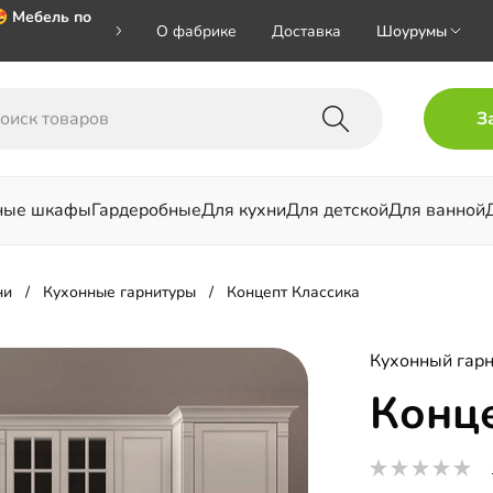
 Мебель по
О фабрике
Доставка
Шоурумы
 🎁🎁🎁 при
З
хал на номер
ные шкафы
Гардеробные
Для кухни
Для детской
Для ванной
льни
ни
Кухонные гарнитуры
Концепт Классика
Кухонный гарн
Конце