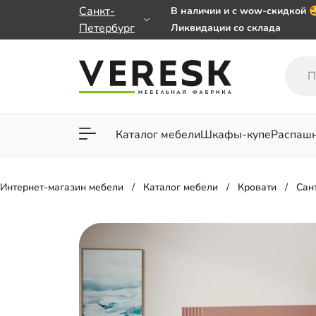
Санкт-
В наличии и с wow-скидкой 
Петербург
Ликвидации со склада
Мебель на заказ. Выбирайте
заказе от 50 000 ₽
Важно! Наш Whatsapp перее
+79101813475 💌
Каталог мебели
Шкафы-купе
Распаш
Для гостиной
Для спа
Интернет-магазин мебели
Каталог мебели
Кровати
Сан