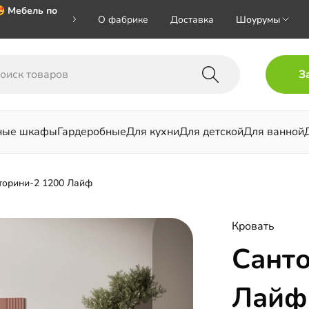
 Мебель по
О фабрике
Доставка
Шоурумы
 🎁🎁🎁 при
З
хал на номер
ные шкафы
Гардеробные
Для кухни
Для детской
Для ванной
льни
торини-2 1200 Лайф
Кровать
Сант
Лайф