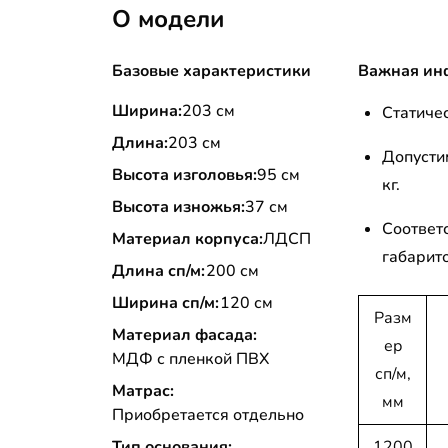
О модели
Базовые характеристики
Важная ин
Ширина:
203 см
Статичес
Длина:
203 см
Допусти
Высота изголовья:
95 см
кг.
Высота изножья:
37 см
Соответ
Материал корпуса:
ЛДСП
габарит
Длина сп/м:
200 см
Ширина сп/м:
120 см
Разм
Материал фасада:
ер
МДФ с пленкой ПВХ
сп/м,
Матрас:
мм
Приобретается отдельно
Тип основания:
1200