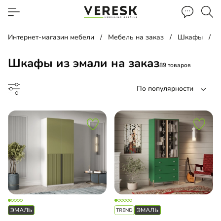
Интернет-магазин мебели
Мебель на заказ
Шкафы
Шкафы из эмали на заказ
89 товаров
По популярности
ф-купе
ф-гармошка
ый шкаф