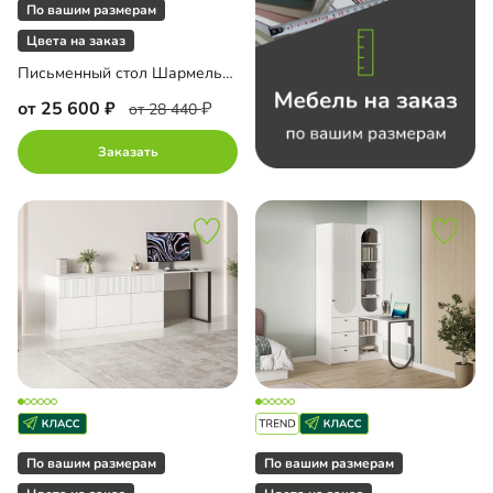
По вашим размерам
до
Цвета на заказ
Письменный стол Шармель-2 Лайф
от 25 600
от 28 440
П
Заказать
а Al Широкая Черная
П
ло
с пленкой ПВХ
с эмалью
По вашим размерам
По вашим размерам
ка МДФ