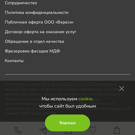
Сотрудничество
Политика конфиденциальности
Публичная оферта ООО «Вереск»
Договор-оферта на оказание услуг
Обращение в отдел качества
Фрезеровки фасадов МДФ
Контакты
ООО «Вереск», 2018-2026. Все ресурсы сайта www.shkaf-kupe.ru,
включая текстовую, графическую и видео информацию, структуру и
оформление страниц, защищены российскими и международными
Мы используем
cookie,
законами и соглашениями об охране авторских прав и
интеллектуальной собственности (статьи 1259 и 1260 главы 70
чтобы сайт был удобным
«Авторское право» Гражданского Кодекса Российской Федерации от 18
декабря 2006 года N 230-ФЗ).
Хорошо