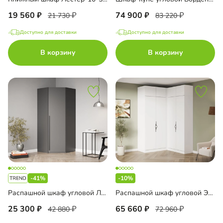
19 560
74 900
21 730
83 220
Доступно для доставки
Доступно для доставки
В корзину
В корзину
-41%
-10%
Распашной шкаф угловой Лорэна-900
Распашной шкаф угловой Элавия-2-450 с антресолью
25 300
65 660
42 880
72 960