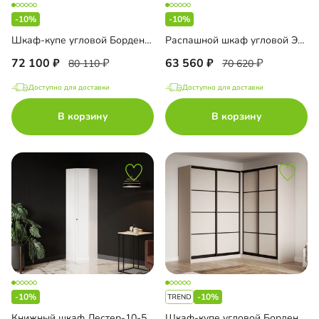
-10%
-10%
Шкаф-купе угловой Борден-6-6 2000
Распашной шкаф угловой Элавия-2-400 с антресолью
72 100
63 560
80 110
70 620
Доступно для доставки
Доступно для доставки
В корзину
В корзину
-10%
-10%
Книжный шкаф Лестер-10-500 угловой
Шкаф-купе угловой Борден-6-4 2000