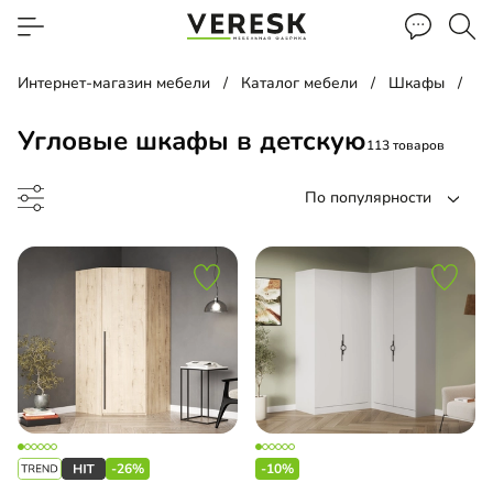
Интернет-магазин мебели
Каталог мебели
Шкафы
У
Угловые шкафы в детскую
113 товаров
По популярности
-купе угловой
жный шкаф
-26%
-10%
ный шкаф-витрина