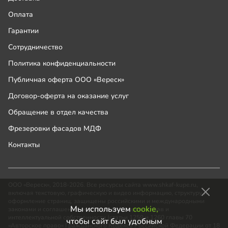
Оплата
Гарантии
Сотрудничество
Политика конфиденциальности
Публичная оферта ООО «Вереск»
Договор-оферта на оказание услуг
Обращение в отдел качества
Фрезеровки фасадов МДФ
Контакты
ООО «Вереск», 2018-2026. Все ресурсы сайта www.shkaf-kupe.ru,
включая текстовую, графическую и видео информацию, структуру и
оформление страниц, защищены российскими и международными
Мы используем
cookie,
законами и соглашениями об охране авторских прав и
интеллектуальной собственности (статьи 1259 и 1260 главы 70
чтобы сайт был удобным
«Авторское право» Гражданского Кодекса Российской Федерации от 18