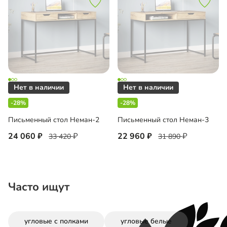
-28%
-28%
Письменный стол Неман-2
Письменный стол Неман-3
24 060
22 960
33 420
31 890
Часто ищут
угловые с полками
угловые белые