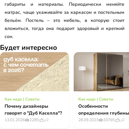
габариты и материалы. Периодически меняйте
матрас, чаще ухаживайте за каркасом и постельным
бельём. Постель – это мебель, в которую стоит
вложиться, тогда она подарит здоровый и крепкий
сон.
Будет интересно
Как надо
|
Советы
Как надо
|
Советы
Почему дизайнеры
Особенности
говорят о "Дуб Каселла"?
определения глубины
зависимости от типа
2285
33765
13.01.2026
28.09.2023
шкафа