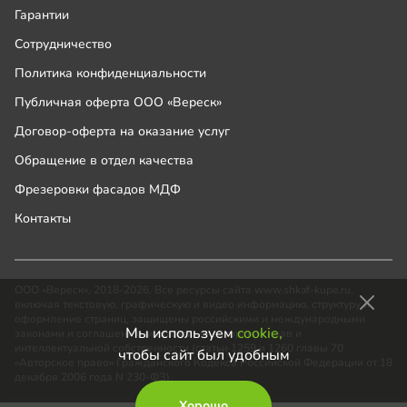
Гарантии
Сотрудничество
Политика конфиденциальности
Публичная оферта ООО «Вереск»
Договор-оферта на оказание услуг
Обращение в отдел качества
Фрезеровки фасадов МДФ
Контакты
ООО «Вереск», 2018-2026. Все ресурсы сайта www.shkaf-kupe.ru,
включая текстовую, графическую и видео информацию, структуру и
оформление страниц, защищены российскими и международными
Мы используем
cookie,
законами и соглашениями об охране авторских прав и
интеллектуальной собственности (статьи 1259 и 1260 главы 70
чтобы сайт был удобным
«Авторское право» Гражданского Кодекса Российской Федерации от 18
декабря 2006 года N 230-ФЗ).
Хорошо