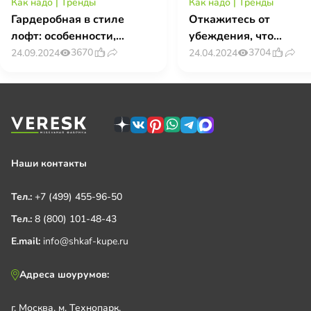
Как надо
|
Тренды
Как надо
|
Тренды
Гардеробная в стиле
Откажитесь от
лофт: особенности,
убеждения, что
дизайн и практичные
гардеробная комната
3670
3704
24.09.2024
24.04.2024
решения
это роскошь
Наши контакты
Тел.:
+7 (499) 455-96-50
Тел.:
8 (800) 101-48-43
E.mail:
info@shkaf-kupe.ru
Адреса шоурумов:
г. Москва, м. Технопарк,