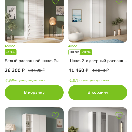
-10%
-10%
Белый распашной шкаф Ричмонд-2.7
Шкаф 2-х дверный распашной Санторини-2 Лайф с антресолью
26 300
41 460
29 220
46 070
Доступно для доставки
Доступно для доставки
В корзину
В корзину