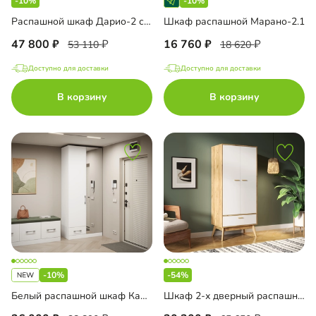
-10%
-10%
Распашной шкаф Дарио-2 с антресолью
Шкаф распашной Марано-2.1
47 800
16 760
53 110
18 620
Доступно для доставки
Доступно для доставки
В корзину
В корзину
-10%
-54%
Белый распашной шкаф Капса-2.3.1 с зеркалом
Шкаф 2-х дверный распашной Скандивуд-2