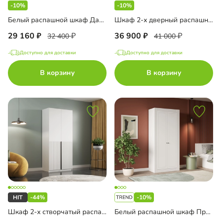
-10%
-10%
Белый распашной шкаф Дарио-2.1
Шкаф 2-х дверный распашной Капса-2.5 с антресолью
29 160
36 900
32 400
41 000
Доступно для доставки
Доступно для доставки
В корзину
В корзину
-44%
-10%
Шкаф 2-х створчатый распашной Эйн-2 Декор 1
Белый распашной шкаф Пратс-2