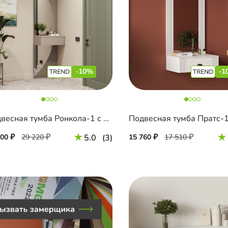
-10%
-1
Подвесная тумба Ронкола-1 с зеркалом
300
29 220
5.0
(3)
15 760
17 510