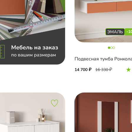
-1
14 700
16 330