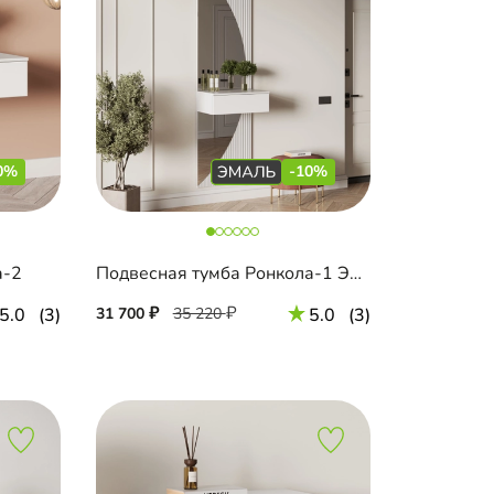
0%
-10%
а-2
Подвесная тумба Ронкола-1 Эмаль с зеркалом
5.0
(3)
31 700
35 220
5.0
(3)