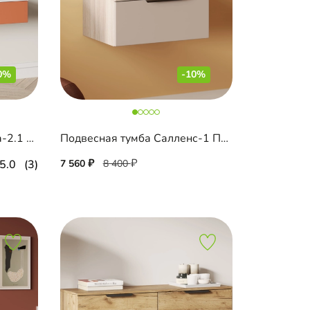
0%
-10%
Подвесная тумба Ронкола-2.1 Эмаль
Подвесная тумба Салленс-1 Премиум
5.0
(3)
7 560
8 400