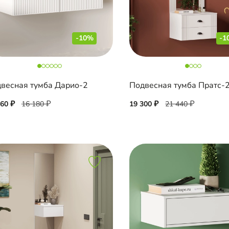
-10%
-1
весная тумба Дарио-2
560
16 180
19 300
21 440