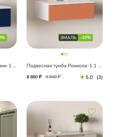
0%
-10%
Подвесная тумба Санторини-1 Лайф
Подвесная тумба Ронкола-1.1 Эмаль
8 860
9 840
5.0
(3)