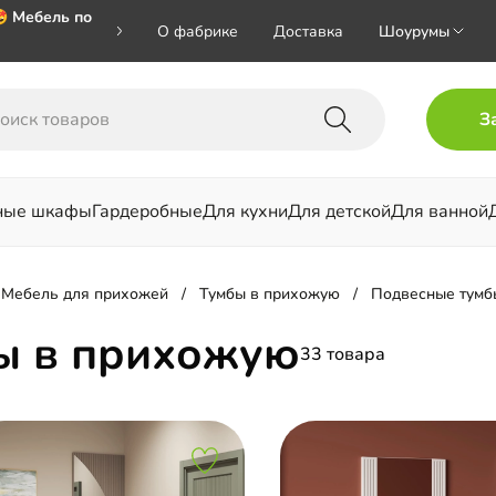
 Мебель по
О фабрике
Доставка
Шоурумы
 🎁🎁🎁 при
З
хал на номер
ные шкафы
Гардеробные
Для кухни
Для детской
Для ванной
льни
Мебель для прихожей
Тумбы в прихожую
Подвесные тумб
ы в прихожую
33 товара