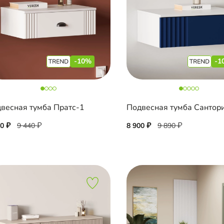
-10%
-1
весная тумба Пратс-1
00
9 440
8 900
9 890