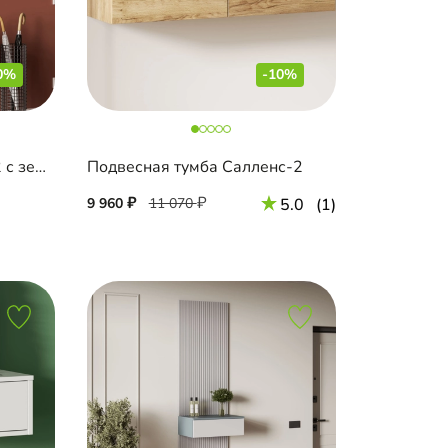
0%
-10%
Подвесная тумба Пратс-2 с зеркалом
Подвесная тумба Салленс-2
9 960
11 070
5.0
(1)