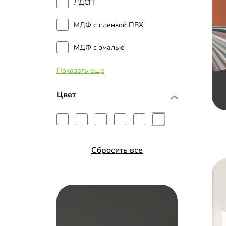
ЛДСП
МДФ с пленкой ПВХ
МДФ с эмалью
Показать еще
Зеркало с фацетом 10 мм
Цвет
Сбросить все