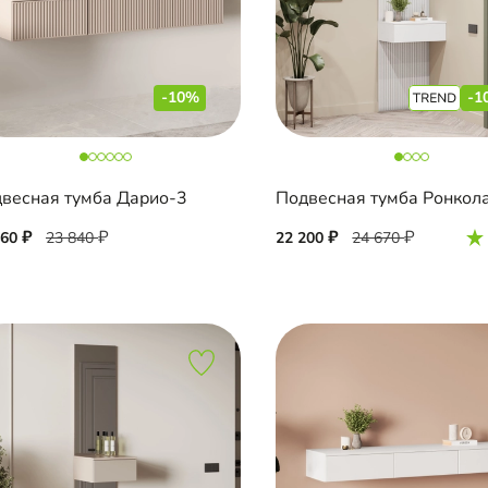
-10%
-1
весная тумба Дарио-3
460
23 840
22 200
24 670