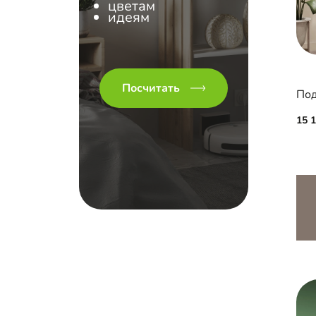
цветам
идеям
Посчитать
15 