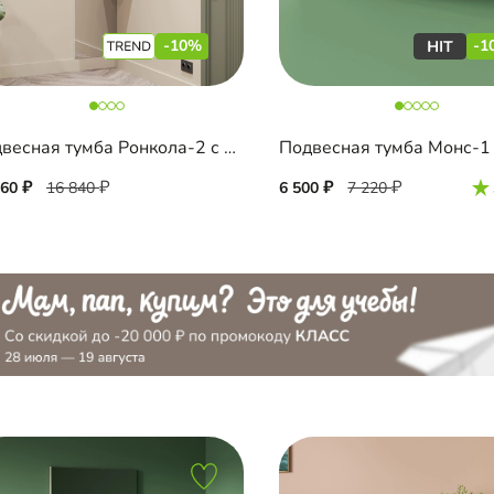
-10%
-1
Подвесная тумба Ронкола-2 с зеркалом
Подвесная тумба Монс-1
160
16 840
6 500
7 220