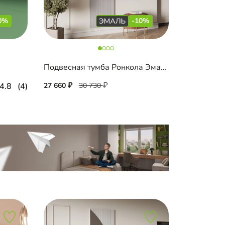
0%
-10%
Подвесная тумба Ронкола Эмаль со стеновой панелью
4.8
(4)
27 660
30 730