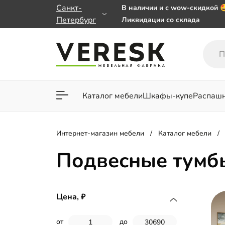
Санкт-
В наличии и с wow-скидкой 
Петербург
Ликвидации со склада
Мебель на заказ. Выбирайте
заказе от 50 000 ₽
Важно! Наш Whatsapp перее
+79101813475 💌
Каталог мебели
Шкафы-купе
Распаш
Для гостиной
Для спа
Интернет-магазин мебели
Каталог мебели
Подвесные тумб
Цена,
от
до