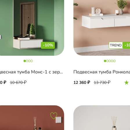
-10%
-1
Подвесная тумба Монс-1 с зеркалом
Подвесная тумба Ронкол
00
10 670
12 360
13 730