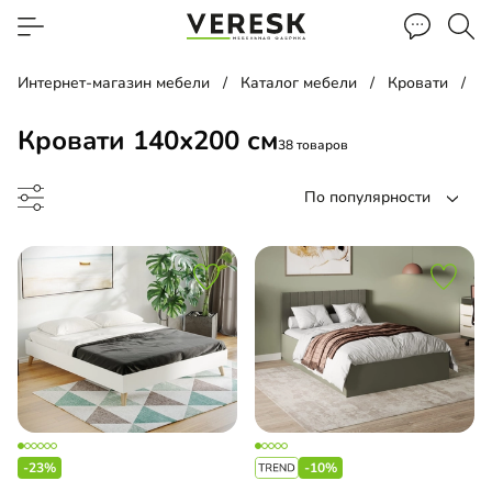
Интернет-магазин мебели
Каталог мебели
Кровати
К
Кровати 140х200 см
38 товаров
По популярности
до
-23%
-10%