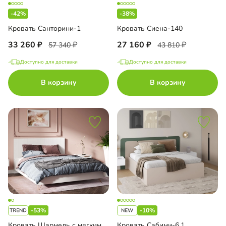
-42%
-38%
Кровать Санторини-1
Кровать Сиена-140
33 260
27 160
57 340
43 810
Доступно для доставки
Доступно для доставки
В корзину
В корзину
-53%
-10%
Кровать Шармель с мягким изголовьем
Кровать Сабими-6.1