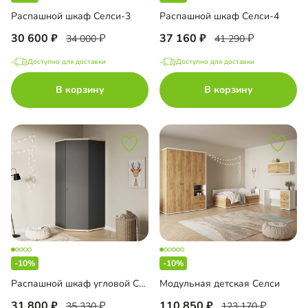
Распашной шкаф Селси-3
Распашной шкаф Селси-4
30 600
37 160
34 000
41 290
Доступно для доставки
Доступно для доставки
В корзину
В корзину
-10%
-10%
Распашной шкаф угловой Селси-900
Модульная детская Селси
31 800
110 850
35 330
123 170