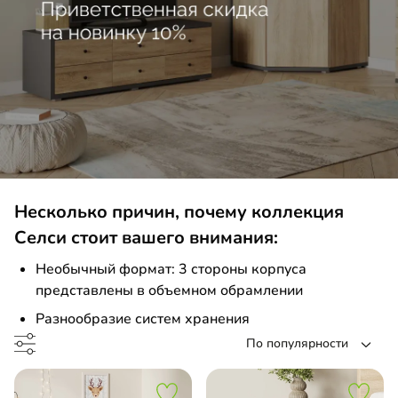
а
менный стол
умба
до
льная гостиная
ашной шкаф
до
Несколько причин, почему коллекция
льная детская
Селси стоит вашего внимания:
ашной шкаф угловой
Необычный формат: 3 стороны корпуса
представлены в объемном обрамлении
до
Разнообразие систем хранения
По популярности
до