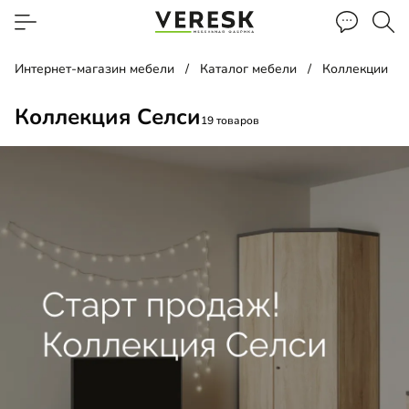
Интернет-магазин мебели
Каталог мебели
Коллекции
Коллекция Селси
19 товаров
д
ать
лаж
а прикроватная