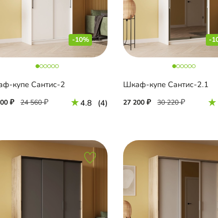
-10%
-1
ф-купе Сантис-2
Шкаф-купе Сантис-2.1
100
24 560
4.8
(4)
27 200
30 220