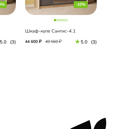
0%
-10%
Шкаф-купе Сантис-4.1
5.0
(3)
44 600
49 560
5.0
(3)