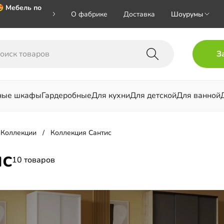
 Мебель по
О фабрике
Доставка
Шоурумы
 🎁🎁🎁 при
З
хал на номер
ные шкафы
Гардеробные
Для кухни
Для детской
Для ванной
льни
Коллекции
Коллекция Сантис
ис
10 товаров