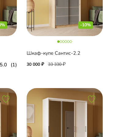
0%
-10%
Шкаф-купе Сантис-2.2
5.0
(1)
30 000
33 330