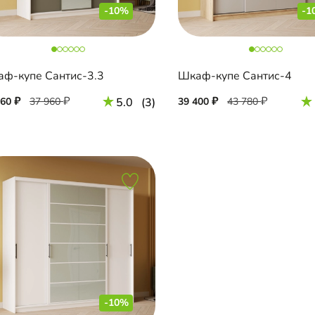
-10%
-1
ф-купе Сантис-3.3
Шкаф-купе Сантис-4
160
37 960
5.0
(3)
39 400
43 780
-10%