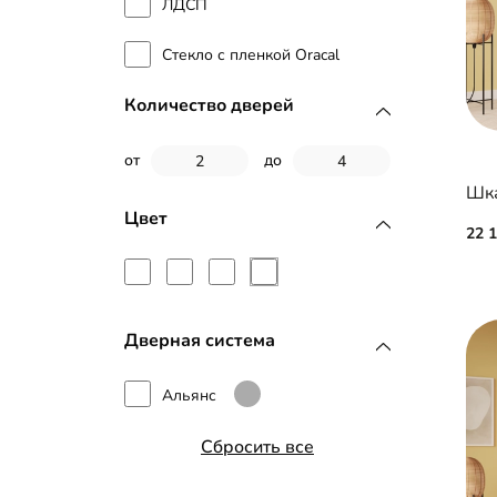
ЛДСП
Стекло с пленкой Oracal
Количество дверей
от
до
Шка
Цвет
22 
Дверная система
Альянс
Сбросить все