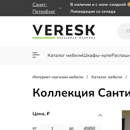
Санкт-
В наличии и с wow-скидкой 
Петербург
Ликвидации со склада
Мебель на заказ. Выбирайте
заказе от 50 000 ₽
Важно! Наш Whatsapp перее
+79101813475 💌
Каталог мебели
Шкафы-купе
Распаш
Для гостиной
Для спа
Интернет-магазин мебели
Каталог мебели
Коллекция Сант
Цена,
от
до