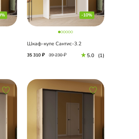
0%
-10%
Шкаф-купе Сантис-3.2
35 310
39 230
5.0
(1)