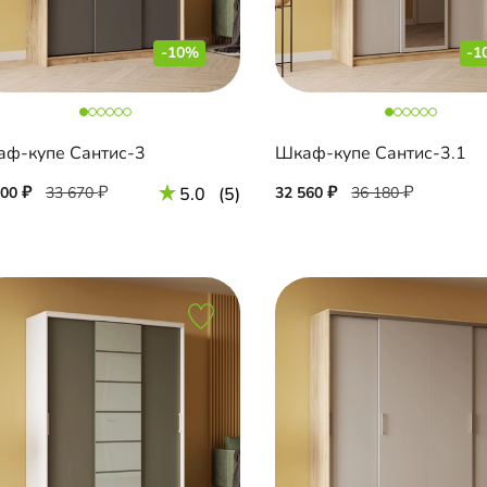
-10%
-1
ф-купе Сантис-3
Шкаф-купе Сантис-3.1
300
33 670
5.0
(5)
32 560
36 180