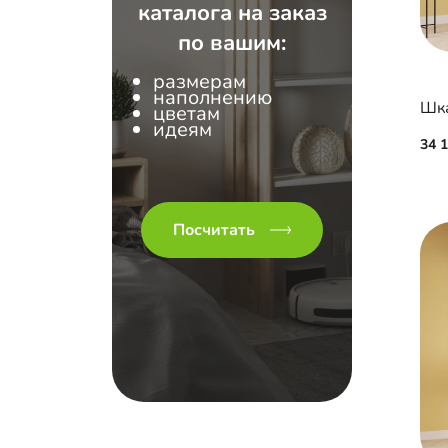
каталога на заказ
по вашим:
размерам
наполнению
Шка
цветам
идеям
34 
Посчитать