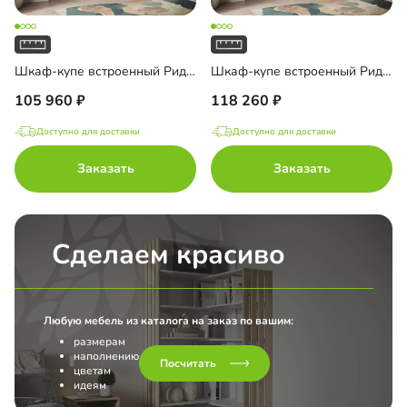
Шкаф-купе встроенный Риден-3-3
Шкаф-купе встроенный Риден-3-4
105 960
118 260
Доступно для доставки
Доступно для доставки
Заказать
Заказать
Сделаем красиво
Любую мебель из каталога на заказ по вашим:
размерам
наполнению
Посчитать
цветам
идеям