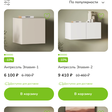
По популярности
ало
П
ло
с пленкой ПВХ
-10%
-10%
Антресоль Элавия-1
Антресоль Элавия-2
6 100
9 410
6 780
10 460
до
Доступно для доставки
Доступно для доставки
В корзину
В корзину