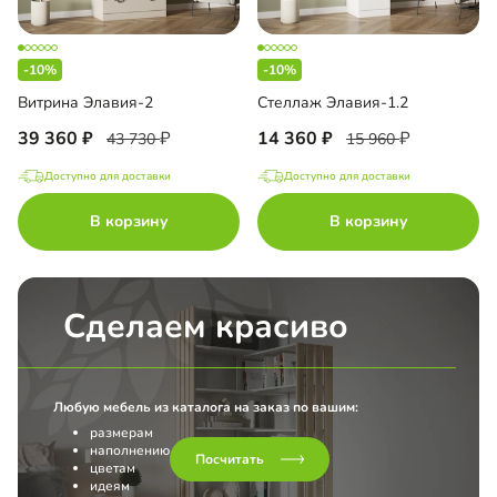
-10%
-10%
Витрина Элавия-2
Стеллаж Элавия-1.2
39 360
14 360
43 730
15 960
Доступно для доставки
Доступно для доставки
В корзину
В корзину
Сделаем красиво
Любую мебель из каталога на заказ по вашим:
размерам
наполнению
Посчитать
цветам
идеям