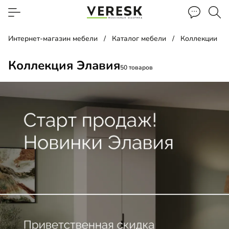
Интернет-магазин мебели
Каталог мебели
Коллекции
Коллекция Элавия
50 товаров
д
лаж
а прикроватная
ина