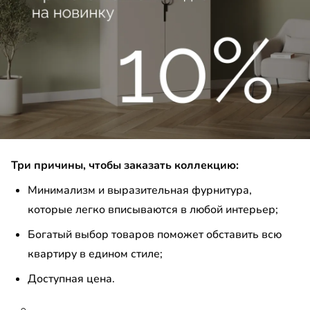
умба
ашной шкаф
есоль
до
льная стенка
ашной шкаф угловой
до
Три причины, чтобы заказать коллекцию:
Минимализм и выразительная фурнитура,
которые легко вписываются в любой интерьер;
до
Богатый выбор товаров поможет обставить всю
квартиру в едином стиле;
Доступная цена.
до