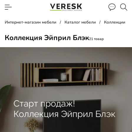
Интернет-магазин мебели
Каталог мебели
Коллекции
Коллекция Эйприл Блэк
21 товар
д
а прикроватная
а
ало