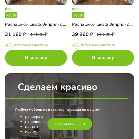
-35%
-35%
Распашной шкаф Эйприл-2 Блэк
Распашной шкаф Эйприл-2.2 Блэк
31 160
39 860
47 940
61 320
Доступно для доставки
Доступно для доставки
В корзину
В корзину
Сделаем красиво
Любую мебель из каталога на заказ по вашим:
размерам
наполнению
Посчитать
цветам
идеям