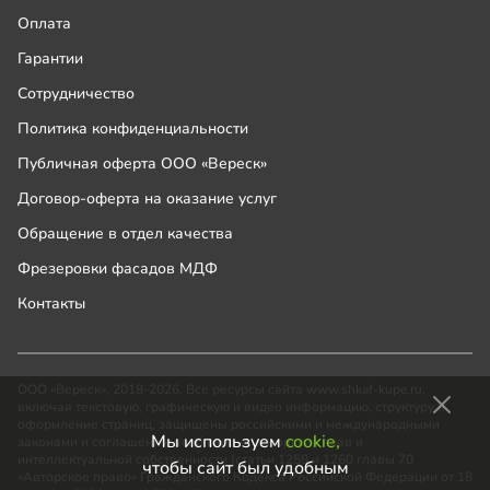
Оплата
Гарантии
Сотрудничество
Политика конфиденциальности
Публичная оферта ООО «Вереск»
Договор-оферта на оказание услуг
Обращение в отдел качества
Фрезеровки фасадов МДФ
Контакты
ООО «Вереск», 2018-2026. Все ресурсы сайта www.shkaf-kupe.ru,
включая текстовую, графическую и видео информацию, структуру и
оформление страниц, защищены российскими и международными
Мы используем
cookie,
законами и соглашениями об охране авторских прав и
интеллектуальной собственности (статьи 1259 и 1260 главы 70
чтобы сайт был удобным
«Авторское право» Гражданского Кодекса Российской Федерации от 18