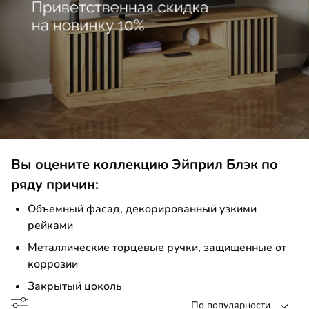
умба
ашной шкаф
льная стенка
до
до
Вы оцените коллекцию Эйприл Блэк по
ряду причин:
Объемный фасад, декорированный узкими
рейками
до
Металлические торцевые ручки, защищенные от
коррозии
Закрытый цоколь
до
По популярности